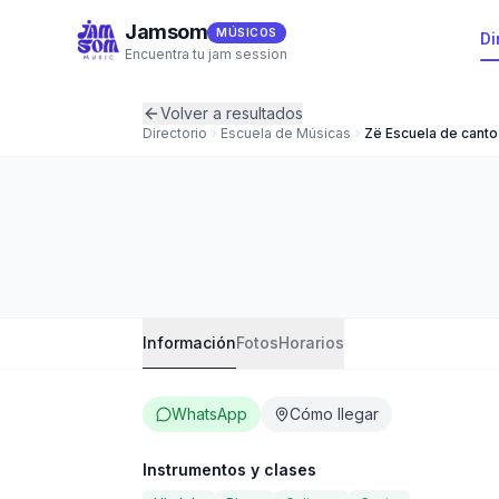
Jamsom
MÚSICOS
Di
Encuentra tu jam session
Volver a resultados
Directorio
Escuela de Música
s
Zë Escuela de canto 
Zë Escuela de ca
Escuela de Música
·
Sevilla
·
5
(
0
Información
Fotos
Horarios
WhatsApp
Cómo llegar
Instrumentos y clases