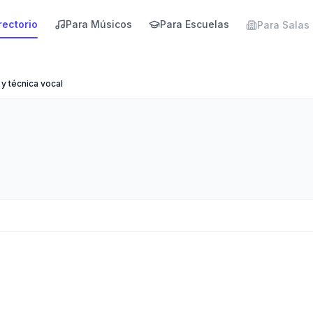
rectorio
Para Músicos
Para Escuelas
Para Salas
y técnica vocal
nto y técnica vocal
TOP
reseñas)
·
113
visitas