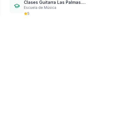
Clases Guitarra Las Palmas.
Escuela de Música
Héctor Lezcano 677-24-93-18
5