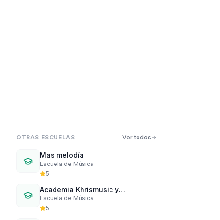
PRÓXIMAMENTE
OTRAS ESCUELAS
Ver todos
Mas melodía
Escuela de Música
5
Academia Khrismusic y
Escuela de Música
Marinaeduca
5