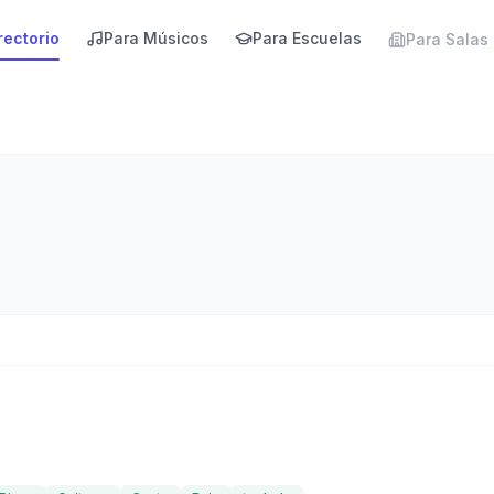
rectorio
Para Músicos
Para Escuelas
Para Salas
reseñas)
·
168
visitas