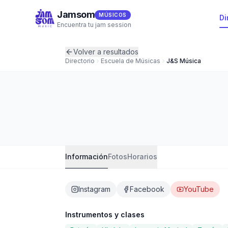
Jamsom
MÚSICOS
Di
Encuentra tu jam session
Volver a resultados
Directorio
Escuela de Música
s
J&S Música
J&S Música
TOP
Escuela de Música
·
Palma
·
5
(
0
Información
Fotos
Horarios
Instagram
Facebook
YouTube
Instrumentos y clases