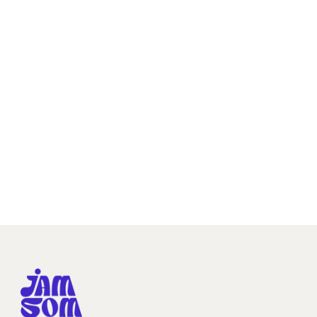
PARA PROFESIONALES
+
0
%
-
0
%
RETENCIÓN
ABSENTISMO